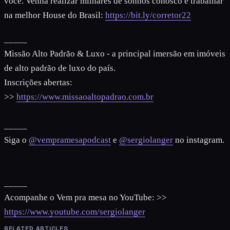
você. Venha realizar milhares de sonhos conosco e trabalhar
na melhor House do Brasil:
https://bit.ly/corretor22
_____
Missão Alto Padrão & Luxo - a principal imersão em imóveis
de alto padrão de luxo do país.
Inscrições abertas:
>>
https://www.missaoaltopadrao.com.br
_____
Siga o
@vempramesapodcast
e
@sergiolanger
no instagram.
_____
Acompanhe o Vem pra mesa no YouTube: >>
https://www.youtube.com/sergiolanger
RELATED ARTICLES