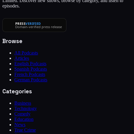
Limited. Discover new shows, browse by category, and listen to
episodes.
PRESS
VERIFIED
Domain-verified press release
Browse
All Podcasts
Articles
English Podcasts
Spanish Podcasts
French Podcasts
German Podcasts
Categories
Business
Technology
Comedy
Education
News
True Crime