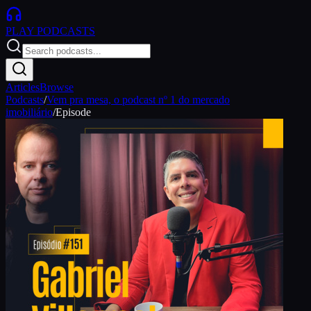
PLAY
PODCASTS
Articles
Browse
Podcasts
/
Vem pra mesa, o podcast nº 1 do mercado
imobiliário
/
Episode