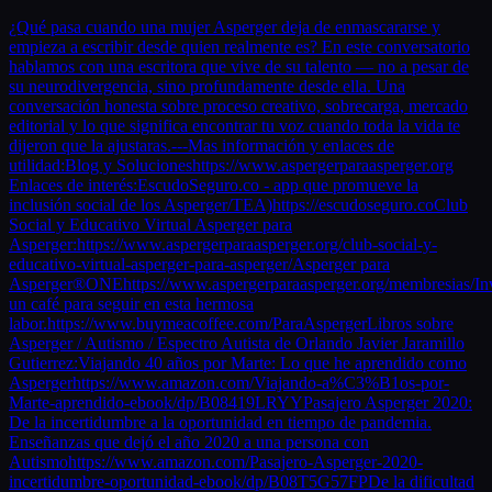
¿Qué pasa cuando una mujer Asperger deja de enmascararse y
empieza a escribir desde quien realmente es? En este conversatorio
hablamos con una escritora que vive de su talento — no a pesar de
su neurodivergencia, sino profundamente desde ella. Una
conversación honesta sobre proceso creativo, sobrecarga, mercado
editorial y lo que significa encontrar tu voz cuando toda la vida te
dijeron que la ajustaras.---Mas información y enlaces de
utilidad:Blog y Solucioneshttps://www.aspergerparaasperger.org
Enlaces de interés:EscudoSeguro.co - app que promueve la
inclusión social de los Asperger/TEA)https://escudoseguro.coClub
Social y Educativo Virtual Asperger para
Asperger:https://www.aspergerparaasperger.org/club-social-y-
educativo-virtual-asperger-para-asperger/Asperger para
Asperger®ONEhttps://www.aspergerparaasperger.org/membresias/In
un café para seguir en esta hermosa
labor.https://www.buymeacoffee.com/ParaAspergerLibros sobre
Asperger / Autismo / Espectro Autista de Orlando Javier Jaramillo
Gutierrez:Viajando 40 años por Marte: Lo que he aprendido como
Aspergerhttps://www.amazon.com/Viajando-a%C3%B1os-por-
Marte-aprendido-ebook/dp/B08419LRYYPasajero Asperger 2020:
De la incertidumbre a la oportunidad en tiempo de pandemia.
Enseñanzas que dejó el año 2020 a una persona con
Autismohttps://www.amazon.com/Pasajero-Asperger-2020-
incertidumbre-oportunidad-ebook/dp/B08T5G57FPDe la dificultad