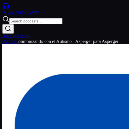
PLAY
PODCASTS
Articles
Browse
Podcasts
/
Sintonizando con el Autismo - Asperger para Asperger