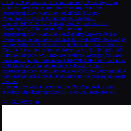
al Logro: Programación de Computadores y 18 Estrategias que
ayudaron a estructurar mentalmente a una persona con
Aspergerhttps://www.amazon.com/dificultad-Logro-
Programaci%C3%B3n-Computadores-Estrategias-
ebook/dp/B097GHPJMTBullying en el Espectro Autista:
Experiencias y Soluciones de Una persona
Aspergerhttps://www.amazon.com/Bullying-Espectro-Autista-
Experiencias-Soluciones-ebook/dp/B09T2F9KFNMentes Asperger,
Mentes Brillantes: 35 Historias inspiradoras de personas dentro el
Espectro Autista que rompieron barreras y han dejado huella en la
humanidadhttps://www.amazon.com/Mentes-Asperger-Brillantes-
Historias-inspiradoras-ebook/dp/B0BSVM8XMSTodos los Libros
de Orlando Javier Jaramillo Gutierrez de Asperger para
Aspergerhttps://www.amazon.com/stores/Orlando-Javier-Jaramillo-
Gutierrez/author/B0846CJD37Invitame un café para seguir en esta
hermosa
labor.https://www.buymeacoffee.com/ParaAspergerEscucha y
suscribete al podcast:https://podcast.aspergerparaasperger.org/
Mar 22, 2026
32 min