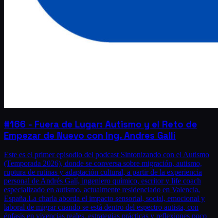
#166 - Fuera de Lugar: Autismo y el Reto de
Empezar de Nuevo con Ing. Andres Gallí
Este es el primer episodio del podcast Sintonizando con el Autismo
(Temporada 2026), donde se conversa sobre migración, autismo,
ruptura de rutinas y adaptación cultural, a partir de la experiencia
personal de Andrés Galí, ingeniero químico, escritor y life coach
especializado en autismo, actualmente residenciado en Valencia,
España.La charla aborda el impacto sensorial, social, emocional y
laboral de migrar cuando se está dentro del espectro autista, con
énfasis en vivencias reales, estrategias prácticas y reflexiones poco