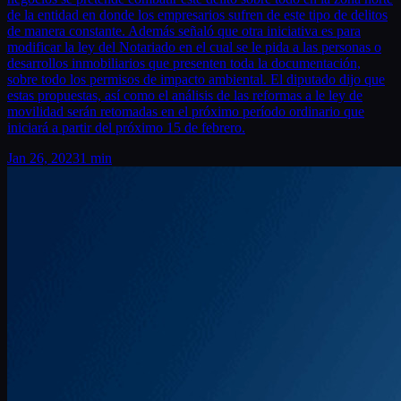
de la entidad en donde los empresarios sufren de este tipo de delitos
de manera constante. Además señaló que otra iniciativa es para
modificar la ley del Notariado en el cual se le pida a las personas o
desarrollos inmobiliarios que presenten toda la documentación,
sobre todo los permisos de impacto ambiental. El diputado dijo que
estas propuestas, así como el análisis de las reformas a le ley de
movilidad serán retomadas en el próximo período ordinario que
iniciará a partir del próximo 15 de febrero.
Jan 26, 2023
1 min