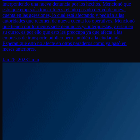
interponiendo una nueva denuncia por los hechos. Mencionó que
esto que empezó a tomar fuerza el año pasado derivó de nueva
cuenta en las agresiones, lo cual está afectando y pedirán a las
autoridades que retomen de nueva cuenta los operativos. Mencionó
que tienen por lo menos siete denuncias ya interpuestas, y están en
su curso, es por ello que esto les preocupa ya que afecta a las
empresas de transporte público pero también a la ciudadanía.
Esperan que esto no afecte en otros paraderos como ya pasó en
meses anteriores.
Jan 26, 2023
1 min