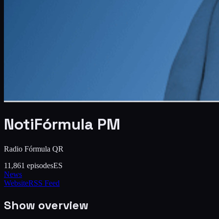
NotiFórmula PM
Radio Fórmula QR
11,861
episodes
ES
News
Website
RSS Feed
Show overview