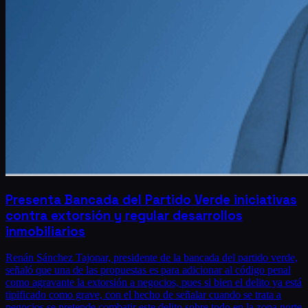
Presenta Bancada del Partido Verde iniciativas
contra extorsión y regular desarrollos
inmobiliarios
Renán Sánchez Tajonar, presidente de la bancada del partido verde,
señaló que una de las propuestas es para adicionar al código penal
como agravante la extorsión a negocios, pues si bien el delito ya está
tipificado como grave, con el hecho de señalar cuando se trata a
negocios se pretende combatir este delito sobre todo en la zona norte