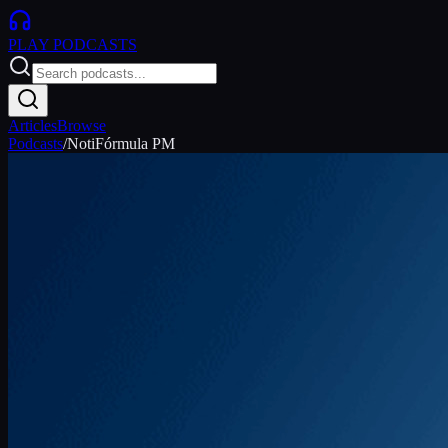
PLAY
PODCASTS
Articles
Browse
Podcasts
/
NotiFórmula PM