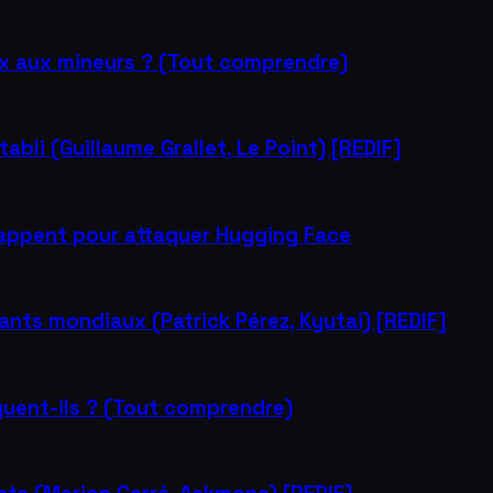
ux aux mineurs ? (Tout comprendre)
tabli (Guillaume Grallet, Le Point) [REDIF]
chappent pour attaquer Hugging Face
géants mondiaux (Patrick Pérez, Kyutai) [REDIF]
uent-ils ? (Tout comprendre)