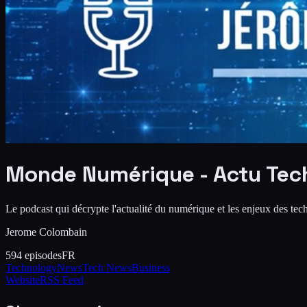
Monde Numérique - Actu Tec
Le podcast qui décrypte l'actualité du numérique et les enjeux des tec
Jerome Colombain
594
episodes
FR
Technology
News
Tech News
Business
Website
RSS Feed