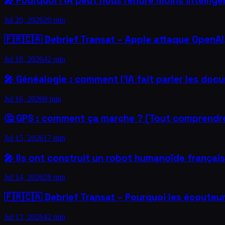
🎤 Pourquoi l'IA peut nous rendre moins intellig
Jul 20, 2026
20 min
🇫🇷🇨🇦 Debrief Transat – Apple attaque OpenAI, 
Jul 18, 2026
42 min
🎤 Généalogie : comment l'IA fait parler les do
Jul 16, 2026
9 min
🤔 GPS : comment ça marche ? (Tout comprendr
Jul 15, 2026
17 min
🎤 Ils ont construit un robot humanoïde françai
Jul 14, 2026
28 min
🇫🇷🇨🇦 Debrief Transat – Pourquoi les écouteurs 
Jul 13, 2026
42 min