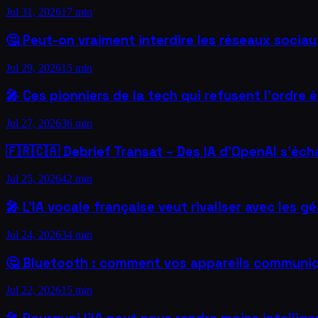
Jul 31, 2026
17 min
🤔 Peut-on vraiment interdire les réseaux socia
Jul 29, 2026
15 min
🎤 Ces pionniers de la tech qui refusent l'ordre é
Jul 27, 2026
36 min
🇫🇷🇨🇦 Debrief Transat – Des IA d'OpenAI s'é
Jul 25, 2026
42 min
🎤 L’IA vocale française veut rivaliser avec les 
Jul 24, 2026
34 min
🤔 Bluetooth : comment vos appareils communiq
Jul 22, 2026
15 min