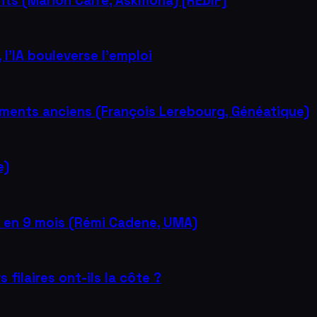
ents (Marion Carré, Askmona) [REDIF]
l’IA bouleverse l’emploi
cuments anciens (François Lerebourg, Généatique)
e)
s en 9 mois (Rémi Cadene, UMA)
filaires ont-ils la côte ?