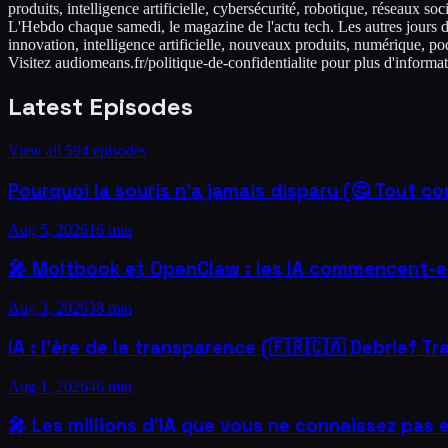
produits, intelligence artificielle, cybersécurité, robotique, réseaux
L'Hebdo chaque samedi, le magazine de l'actu tech. Les autres jours de 
innovation, intelligence artificielle, nouveaux produits, numérique, 
Visitez audiomeans.fr/politique-de-confidentialite pour plus d'informat
Latest Episodes
View all
594
episodes
Pourquoi la souris n'a jamais disparu (🤔 Tout c
Aug 5, 2026
16 min
🎤 Moltbook et OpenClaw : les IA commencent-elle
Aug 3, 2026
38 min
IA : l'ère de la transparence (🇫🇷🇨🇦 Debrief T
Aug 1, 2026
46 min
🎤 Les millions d’IA que vous ne connaissez pas 