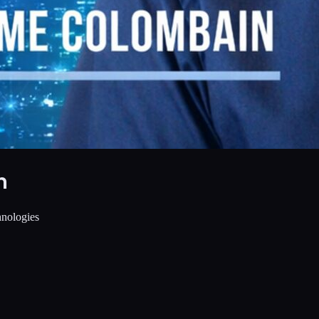
h
hnologies