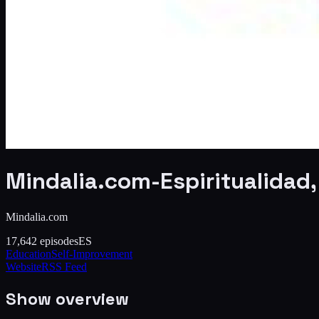
Mindalia.com-Espiritualidad
Mindalia.com
17,642
episodes
ES
Education
Self-Improvement
Website
RSS Feed
Show overview