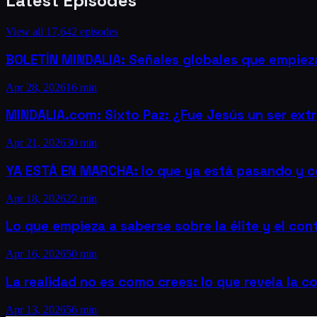
Latest Episodes
View all
17,642
episodes
BOLETÍN MINDALIA: Señales globales que empiezan
Apr 28, 2026
16 min
MINDALIA.com: Sixto Paz: ¿Fue Jesús un ser extr
Apr 21, 2026
30 min
YA ESTÁ EN MARCHA: lo que ya está pasando y c
Apr 18, 2026
22 min
Lo que empieza a saberse sobre la élite y el con
Apr 16, 2026
50 min
La realidad no es como crees: lo que revela la c
Apr 13, 2026
56 min