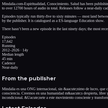
Mindalia.com-Espiritualidad, Conocimiento. Salud has been publishing 
to over 12700 hours of audio in total. Releases follow a near-daily ca
Episodes typically run thirty-five to sixty minutes — most land betw
by the publisher. It is catalogued as a ES-language Education show.
There hasn’t been a new episode in the last ninety days; the most re
Episodes
17,642
Running
2012–2026 · 14y
Median length
45 min
Cadence
Near-daily
From the publisher
Mindalia es una ONG internacional, sin &aacute;nimo de lucro, que con
consciencia. Creemos en una humanidad m&aacute;s despierta, libre y 
incondicional. &Uacute;nete a este movimiento consciente y transfo