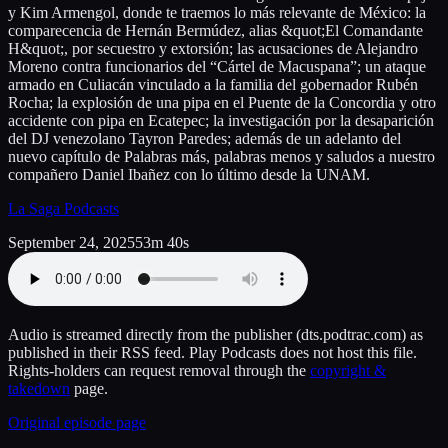
y Kim Armengol, donde te traemos lo más relevante de México: la
comparecencia de Hernán Bermúdez, alias &quot;El Comandante
H&quot;, por secuestro y extorsión; las acusaciones de Alejandro
Moreno contra funcionarios del “Cártel de Macuspana”; un ataque
armado en Culiacán vinculado a la familia del gobernador Rubén
Rocha; la explosión de una pipa en el Puente de la Concordia y otro
accidente con pipa en Ecatepec; la investigación por la desaparición
del DJ venezolano Tayron Paredes; además de un adelanto del
nuevo capítulo de Palabras más, palabras menos y saludos a nuestro
compañero Daniel Ibañez con lo último desde la UNAM.
La Saga Podcasts
September 24, 2025
53m 40s
Audio is streamed directly from the publisher
(dts.podtrac.com)
as
published in their RSS feed. Play Podcasts does not host this file.
Rights-holders can request removal through the
copyright &
takedown
page.
Original episode page