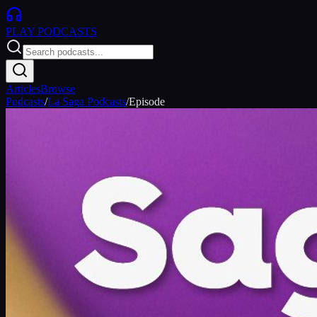
PLAY
PODCASTS
Articles
Browse
Podcasts
/
La Saga Podcasts
/
Episode