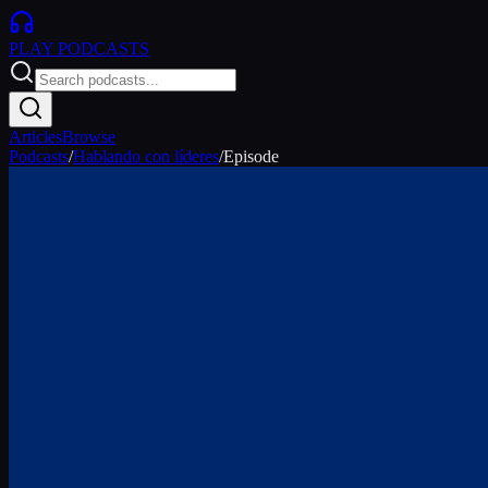
PLAY
PODCASTS
Articles
Browse
Podcasts
/
Hablando con líderes
/
Episode