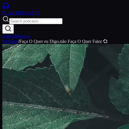
PLAY
PODCASTS
Articles
Browse
Podcasts
/
Faça O Quer eu Digo,não Faça O Quer Falor 💞