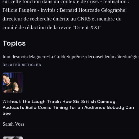
sur cette fonction dans un contexte de crise. - réalisation :
Félicie Faugère - invités : Bernard Hourcade Géographe,
directeur de recherche émérite au CNRS et membre du
comité de rédaction de la revue "Orient XXI"
Topics
Iran :
les
mots
de
la
guerre
:
Le
Guide
Suprême :
de
conseiller
à
maître
du
régi
RELATED ARTICLES
Without the Laugh Track: How Six British Comedy
Podcasts Build Comic Timing for an Audience Nobody Can
See
Sarah Voss